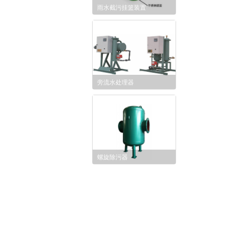
雨水截污挂篮装置
旁流水处理器
螺旋除污器